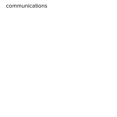
communications
Copwyriting
Web writing
Front-end development
Biuro prostego języka
Customer support /
customer success
Ustalmy
szczegóły